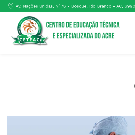
Av. Nações Unidas, N°78 - Bosque, Rio Branco - AC, 699