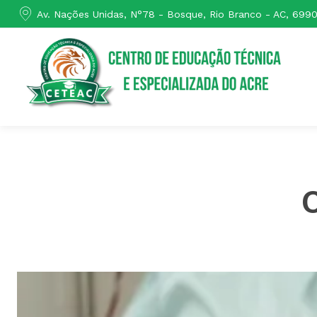
Av. Nações Unidas, N°78 - Bosque, Rio Branco - AC, 699